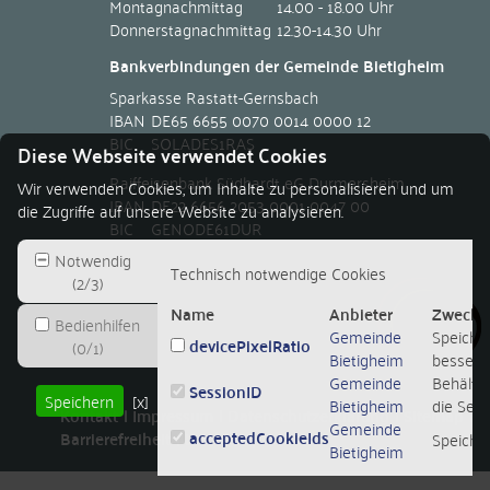
Montagnachmittag
14.00 - 18.00 Uhr
Donnerstagnachmittag
12.30-14.30 Uhr
Bankverbindungen der Gemeinde Bietigheim
Sparkasse Rastatt-Gernsbach
IBAN
DE65 6655 0070 0014 0000 12
BIC
SOLADES1RAS
Diese Webseite verwendet Cookies
Raiffeisenbank Südhardt eG Durmersheim
Wir verwenden Cookies, um Inhalte zu personalisieren und um
IBAN
DE22 6656 2053 0001 0047 00
die Zugriffe auf unsere Website zu analysieren.
BIC
GENODE61DUR
Notwendig
Technisch notwendige Cookies
(
2
/
3
)
Name
Anbieter
Zweck
Bedienhilfen
Gemeinde
Speicher
devicePixelRatio
(
0
/
1
)
Bietigheim
besseren
Gemeinde
Behält d
SessionID
Speichern
[x]
Bietigheim
die Sessi
Kontakt
Impressum
Datenschutzerklärung
Sitemap
Gemeinde
acceptedCookieIds
Barrierefreiheit
Leichte Sprache
Speiche
Bietigheim