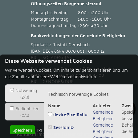
Öffnungszeiten Bürgermeisteramt
Montag bis Freitag
8.00 - 12.00 Uhr
Montagnachmittag
14.00 - 18.00 Uhr
Donnerstagnachmittag
12.30-14.30 Uhr
Bankverbindungen der Gemeinde Bietigheim
Sparkasse Rastatt-Gernsbach
IBAN
DE65 6655 0070 0014 0000 12
BIC
SOLADES1RAS
Diese Webseite verwendet Cookies
Raiffeisenbank Südhardt eG Durmersheim
Wir verwenden Cookies, um Inhalte zu personalisieren und um
IBAN
DE22 6656 2053 0001 0047 00
die Zugriffe auf unsere Website zu analysieren.
BIC
GENODE61DUR
Notwendig
Technisch notwendige Cookies
(
2
/
3
)
Name
Anbieter
Zweck
Bedienhilfen
Gemeinde
Speicher
devicePixelRatio
(
0
/
1
)
Bietigheim
besseren
Gemeinde
Behält d
SessionID
Speichern
[x]
Bietigheim
die Sessi
Kontakt
Impressum
Datenschutzerklärung
Sitemap
Gemeinde