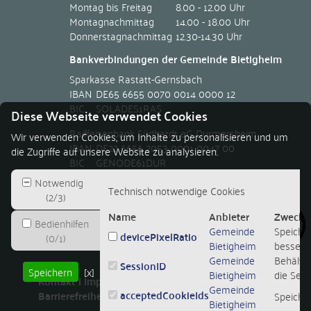
Montag bis Freitag
8.00 - 12.00 Uhr
Montagnachmittag
14.00 - 18.00 Uhr
Donnerstagnachmittag
12.30-14.30 Uhr
Bankverbindungen der Gemeinde Bietigheim
Sparkasse Rastatt-Gernsbach
IBAN
DE65 6655 0070 0014 0000 12
BIC
SOLADES1RAS
Diese Webseite verwendet Cookies
Raiffeisenbank Südhardt eG Durmersheim
Wir verwenden Cookies, um Inhalte zu personalisieren und um
IBAN
DE22 6656 2053 0001 0047 00
die Zugriffe auf unsere Website zu analysieren.
BIC
GENODE61DUR
Notwendig
Technisch notwendige Cookies
(
2
/
3
)
Name
Anbieter
Zweck
Bedienhilfen
Gemeinde
Speicher
devicePixelRatio
(
0
/
1
)
Bietigheim
besseren
Gemeinde
Behält d
SessionID
Speichern
[x]
Bietigheim
die Sessi
Kontakt
Impressum
Datenschutzerklärung
Sitemap
Gemeinde
acceptedCookieIds
Barrierefreiheit
Leichte Sprache
Speiche
Bietigheim