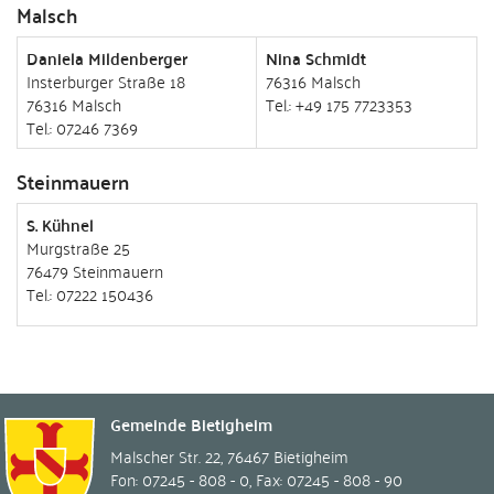
Malsch
Daniela Mildenberger
Nina Schmidt
Insterburger Straße 18
76316 Malsch
76316 Malsch
Tel.: +49 175 7723353
Tel.: 07246 7369
Steinmauern
S. Kühnel
Murgstraße 25
76479 Steinmauern
Tel.: 07222 150436
Gemeinde Bietigheim
Malscher Str. 22
,
76467
Bietigheim
Fon: 07245 - 808 - 0
,
Fax: 07245 - 808 - 90