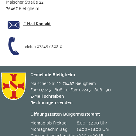
Malscher Straße 22
76467 Bietigheim
E-Mail Kontakt
Telefon 07245 / 808-0
Gemeinde Bietigheim
Malscher Str. 22
,
76467
Bietigheim
Fon: 07245 - 808 - 0
,
Fax: 07245 - 808 - 90
E-Mail schreiben
Rechnungen senden
Öffnungszeiten Bürgermeisteramt
Montag bis Freitag
8.00 - 12.00 Uhr
Montagnachmittag
14.00 - 18.00 Uhr
Donnerstagnachmittag
12.30-14.30 Uhr