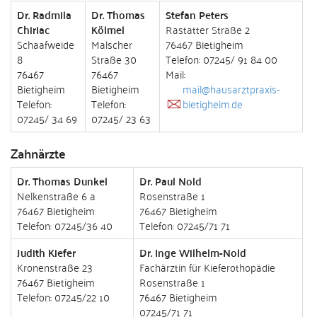
Dr. Radmila
Dr. Thomas
Stefan Peters
Chiriac
Kölmel
Rastatter Straße 2
Schaafweide
Malscher
76467 Bietigheim
8
Straße 30
Telefon: 07245/ 91 84 00
76467
76467
Mail:
Bietigheim
Bietigheim
mail@hausarztpraxis-
Telefon:
Telefon:
bietigheim.de
07245/ 34 69
07245/ 23 63
Zahnärzte
Dr. Thomas Dunkel
Dr. Paul Nold
Nelkenstraße 6 a
Rosenstraße 1
76467 Bietigheim
76467 Bietigheim
Telefon: 07245/36 40
Telefon: 07245/71 71
Judith Kiefer
Dr. Inge Wilhelm-Nold
Kronenstraße 23
Fachärztin für Kieferothopädie
76467 Bietigheim
Rosenstraße 1
Telefon: 07245/22 10
76467 Bietigheim
07245/71 71