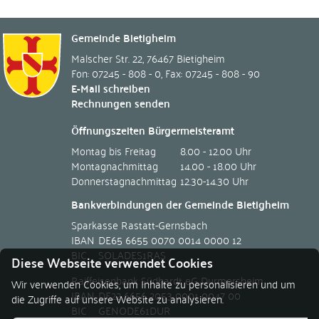
Gemeinde Bietigheim
Malscher Str. 22
,
76467
Bietigheim
Fon: 07245 - 808 - 0
,
Fax: 07245 - 808 - 90
E-Mail schreiben
Rechnungen senden
Öffnungszeiten Bürgermeisteramt
Montag bis Freitag
8.00 - 12.00 Uhr
Montagnachmittag
14.00 - 18.00 Uhr
Donnerstagnachmittag
12.30-14.30 Uhr
Bankverbindungen der Gemeinde Bietigheim
Sparkasse Rastatt-Gernsbach
IBAN
DE65 6655 0070 0014 0000 12
BIC
SOLADES1RAS
Diese Webseite verwendet Cookies
Raiffeisenbank Südhardt eG Durmersheim
Wir verwenden Cookies, um Inhalte zu personalisieren und um
IBAN
DE22 6656 2053 0001 0047 00
die Zugriffe auf unsere Website zu analysieren.
BIC
GENODE61DUR