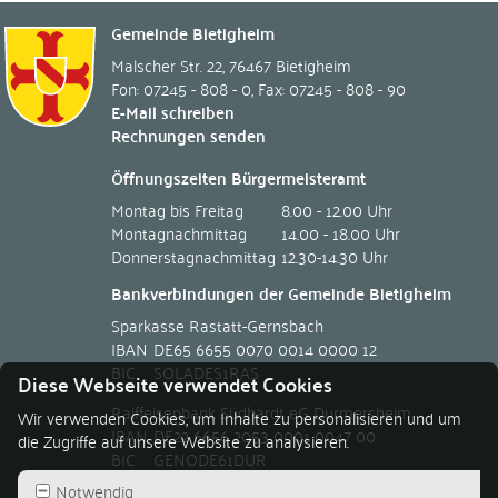
Gemeinde Bietigheim
Malscher Str. 22
,
76467
Bietigheim
Fon: 07245 - 808 - 0
,
Fax: 07245 - 808 - 90
E-Mail schreiben
Rechnungen senden
Öffnungszeiten Bürgermeisteramt
Montag bis Freitag
8.00 - 12.00 Uhr
Montagnachmittag
14.00 - 18.00 Uhr
Donnerstagnachmittag
12.30-14.30 Uhr
Bankverbindungen der Gemeinde Bietigheim
Sparkasse Rastatt-Gernsbach
IBAN
DE65 6655 0070 0014 0000 12
BIC
SOLADES1RAS
Diese Webseite verwendet Cookies
Raiffeisenbank Südhardt eG Durmersheim
Wir verwenden Cookies, um Inhalte zu personalisieren und um
IBAN
DE22 6656 2053 0001 0047 00
die Zugriffe auf unsere Website zu analysieren.
BIC
GENODE61DUR
Notwendig