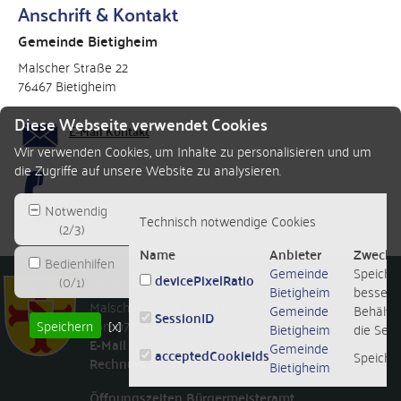
Anschrift & Kontakt
Gemeinde Bietigheim
Malscher Straße 22
76467 Bietigheim
Diese Webseite verwendet Cookies
E-Mail Kontakt
Wir verwenden Cookies, um Inhalte zu personalisieren und um
die Zugriffe auf unsere Website zu analysieren.
Telefon 07245 / 808-0
Notwendig
Technisch notwendige Cookies
(
2
/
3
)
Name
Anbieter
Zweck
Bedienhilfen
Gemeinde
Speicher
devicePixelRatio
(
0
/
1
)
Gemeinde Bietigheim
Bietigheim
besseren
Malscher Str. 22
,
76467
Bietigheim
Gemeinde
Behält d
SessionID
Speichern
Fon: 07245 - 808 - 0
[x]
,
Fax: 07245 - 808 - 90
Bietigheim
die Sessi
E-Mail schreiben
Gemeinde
acceptedCookieIds
Speiche
Rechnungen senden
Bietigheim
Öffnungszeiten Bürgermeisteramt