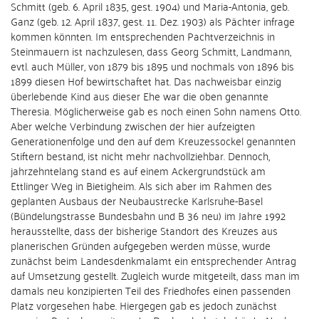
Schmitt (geb. 6. April 1835, gest. 1904) und Maria-Antonia, geb.
Ganz (geb. 12. April 1837, gest. 11. Dez. 1903) als Pächter infrage
kommen könnten. Im entsprechenden Pachtverzeichnis in
Steinmauern ist nachzulesen, dass Georg Schmitt, Landmann,
evtl. auch Müller, von 1879 bis 1895 und nochmals von 1896 bis
1899 diesen Hof bewirtschaftet hat. Das nachweisbar einzig
überlebende Kind aus dieser Ehe war die oben genannte
Theresia. Möglicherweise gab es noch einen Sohn namens Otto.
Aber welche Verbindung zwischen der hier aufzeigten
Generationenfolge und den auf dem Kreuzessockel genannten
Stiftern bestand, ist nicht mehr nachvollziehbar. Dennoch,
jahrzehntelang stand es auf einem Ackergrundstück am
Ettlinger Weg in Bietigheim. Als sich aber im Rahmen des
geplanten Ausbaus der Neubaustrecke Karlsruhe-Basel
(Bündelungstrasse Bundesbahn und B 36 neu) im Jahre 1992
herausstellte, dass der bisherige Standort des Kreuzes aus
planerischen Gründen aufgegeben werden müsse, wurde
zunächst beim Landesdenkmalamt ein entsprechender Antrag
auf Umsetzung gestellt. Zugleich wurde mitgeteilt, dass man im
damals neu konzipierten Teil des Friedhofes einen passenden
Platz vorgesehen habe. Hiergegen gab es jedoch zunächst