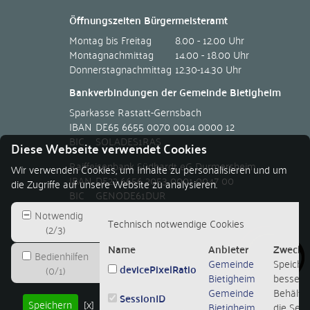
Öffnungszeiten Bürgermeisteramt
Montag bis Freitag
8.00 - 12.00 Uhr
Montagnachmittag
14.00 - 18.00 Uhr
Donnerstagnachmittag
12.30-14.30 Uhr
Bankverbindungen der Gemeinde Bietigheim
Sparkasse Rastatt-Gernsbach
IBAN
DE65 6655 0070 0014 0000 12
BIC
SOLADES1RAS
Diese Webseite verwendet Cookies
Raiffeisenbank Südhardt eG Durmersheim
Wir verwenden Cookies, um Inhalte zu personalisieren und um
IBAN
DE22 6656 2053 0001 0047 00
die Zugriffe auf unsere Website zu analysieren.
BIC
GENODE61DUR
Notwendig
Technisch notwendige Cookies
(
2
/
3
)
Name
Anbieter
Zweck
Bedienhilfen
Gemeinde
Speicher
devicePixelRatio
(
0
/
1
)
Bietigheim
besseren
Gemeinde
Behält d
SessionID
Speichern
[x]
Bietigheim
die Sessi