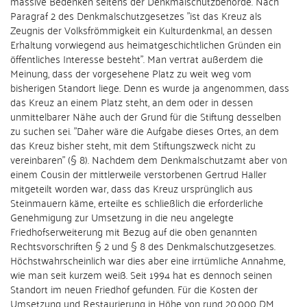
massive Bedenken seitens der Denkmalschutzbehörde. Nach
Paragraf 2 des Denkmalschutzgesetzes "ist das Kreuz als
Zeugnis der Volksfrömmigkeit ein Kulturdenkmal, an dessen
Erhaltung vorwiegend aus heimatgeschichtlichen Gründen ein
öffentliches Interesse besteht". Man vertrat außerdem die
Meinung, dass der vorgesehene Platz zu weit weg vom
bisherigen Standort liege. Denn es wurde ja angenommen, dass
das Kreuz an einem Platz steht, an dem oder in dessen
unmittelbarer Nähe auch der Grund für die Stiftung desselben
zu suchen sei. "Daher wäre die Aufgabe dieses Ortes, an dem
das Kreuz bisher steht, mit dem Stiftungszweck nicht zu
vereinbaren" (§ 8). Nachdem dem Denkmalschutzamt aber von
einem Cousin der mittlerweile verstorbenen Gertrud Haller
mitgeteilt worden war, dass das Kreuz ursprünglich aus
Steinmauern käme, erteilte es schließlich die erforderliche
Genehmigung zur Umsetzung in die neu angelegte
Friedhofserweiterung mit Bezug auf die oben genannten
Rechtsvorschriften § 2 und § 8 des Denkmalschutzgesetzes.
Höchstwahrscheinlich war dies aber eine irrtümliche Annahme,
wie man seit kurzem weiß. Seit 1994 hat es dennoch seinen
Standort im neuen Friedhof gefunden. Für die Kosten der
Umsetzung und Restaurierung in Höhe von rund 20.000 DM