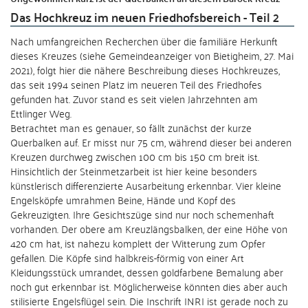
Das Hochkreuz im neuen Friedhofsbereich - Teil 2
Nach umfangreichen Recherchen über die familiäre Herkunft
dieses Kreuzes (siehe Gemeindeanzeiger von Bietigheim, 27. Mai
2021), folgt hier die nähere Beschreibung dieses Hochkreuzes,
das seit 1994 seinen Platz im neueren Teil des Friedhofes
gefunden hat. Zuvor stand es seit vielen Jahrzehnten am
Ettlinger Weg.
Betrachtet man es genauer, so fällt zunächst der kurze
Querbalken auf. Er misst nur 75 cm, während dieser bei anderen
Kreuzen durchweg zwischen 100 cm bis 150 cm breit ist.
Hinsichtlich der Steinmetzarbeit ist hier keine besonders
künstlerisch differenzierte Ausarbeitung erkennbar. Vier kleine
Engelsköpfe umrahmen Beine, Hände und Kopf des
Gekreuzigten. Ihre Gesichtszüge sind nur noch schemenhaft
vorhanden. Der obere am Kreuzlängsbalken, der eine Höhe von
420 cm hat, ist nahezu komplett der Witterung zum Opfer
gefallen. Die Köpfe sind halbkreis-förmig von einer Art
Kleidungsstück umrandet, dessen goldfarbene Bemalung aber
noch gut erkennbar ist. Möglicherweise könnten dies aber auch
stilisierte Engelsflügel sein. Die Inschrift INRI ist gerade noch zu