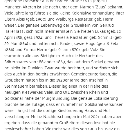
geborene Rastätter aus der Breite Straße 16 ("s´Jörgels).
Manchen Älteren ist sie noch unter dem Namen "Zuus" bekannt.
Viele Jahre lang führte sie die kleine Kolonialwarenhandlung ihrer
Eltern Alois (geb. 1900) und Walburga Rastätter, geb. Herm
weiter. Der genaue Lebensweg der Großeltern von Gertrud
Haller lässt sich nicht mehr ermitteln. Sie hießen Lukas (geb. 12.
April 1858, gest. 1924) und Theresia Rastätter, geb. Schmitt (geb.
29. Mai 1864) und hatten acht Kinder, sowie Hugo (geb. 8. Febr.
1866) und Emma Herm (geb. 9. Jan. 1870), geb. Volz. Sie
stammten alle aus Bietigheim. Auch die Herkunft des
Stifterpaares von 1862 oder 1869, das auf dem Sockel genannt
ist, bleibt im Dunklen. Zwar wurde berichtet, und so findet sich
dies auch in den bereits erwähnten Gemeindeunterlagen, die
Großeltern hätten bis in die 1920er Jahre den Inselhof in
Steinmauern betrieben. Dieser lag einst in der Nähe des
heutigen Kieswerkes Valet und Ott, zwischen Rhein und
Goldkanal, nahe der Murgmündung. Die genaue Lokalisierung
brächte heute zutage, dass er nunmehr im Goldkanal versunken
wäre. Längst hat die dortige Kiesförderung Haus und Hof
verschlungen. Meine Nachforschungen im Mai 2021 haben aber
ergeben, dass die genannten Großeltern diesen Inselhof nie
bewirtschaftet haben. Vielmehr war dies von 1903 bis 1942 ein