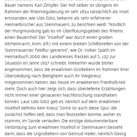
Bauer namens Karl Zimpfer. Der Hof selber ist übrigens im
Rahmen der Rheinregulierung im Jahr 1834 tatsächlich als Insel
entstanden, wie Udo Götz, bekannt als sehr erfahrener
Heimatforscher aus Steinmauern, zu berichten weiß. "Nördlich
der Murgmündung gab es im Überflutungsgebiet des Rheins
einen Bauernhof. Der "Inselhof" war durch einen großen
Altrhein(-arm, Anm. d.R.) mit einem breiten Schilfstreifen von der
Steinmauerner Feldflur getrennt", wie Dr. Volker Späth im
Heimatbuch 2000 des Landkreises Rastatt auf S. 132 zur
Situation im Jahre 1937 schreibt. Weiterhin wurde bisher
angenommen, dass die erwähnten Großeltern im Rahmen ihrer
Übersiedlung nach Bietigheim auch ihr Wegkreuz
mitgenommen hätten, das heute im erweiterten Friedhofs-teil
steht. Doch auch hier zeigt sich, dass überlieferte Erzählungen
nicht immer einer genaueren Nachforschung standhalten
können. Laut Udo Götz gab es nämlich auf dem erwähnten
Inselhof definitiv kein Kreuz. Somit ist auch diese Spur, die
zunächst hoffen ließ, dass man feststellen könnte, woher es
stammt, im Sande verlaufen. Die einzige dokumentierbare
Verbindung zum erwähnten Inselhof in Steinmauern besteht
darin, dass die Urgroßeltern von Gertrud Haller, nämlich Georg