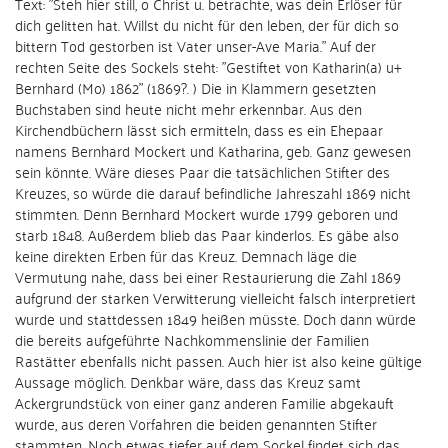
Text: "
Steh hier still, o Christ u. betrachte, was dein Erlöser für
dich gelitten hat. Willst du nicht für den leben, der für dich so
bittern Tod gestorben ist Vater unser-Ave Maria.
" Auf der
rechten Seite des Sockels steht: "
Gestiftet von Katharin(a) u+
Bernhard (Mo) 1862" (1869?. )
Die in Klammern gesetzten
Buchstaben sind heute nicht mehr erkennbar. Aus den
Kirchendbüchern lässt sich ermitteln, dass es ein Ehepaar
namens Bernhard Mockert und Katharina, geb. Ganz gewesen
sein könnte. Wäre dieses Paar die tatsächlichen Stifter des
Kreuzes, so würde die darauf befindliche Jahreszahl 1869 nicht
stimmten. Denn Bernhard Mockert wurde 1799 geboren und
starb 1848. Außerdem blieb das Paar kinderlos. Es gäbe also
keine direkten Erben für das Kreuz. Demnach läge die
Vermutung nahe, dass bei einer Restaurierung die Zahl 1869
aufgrund der starken Verwitterung vielleicht falsch interpretiert
wurde und stattdessen 1849 heißen müsste. Doch dann würde
die bereits aufgeführte Nachkommenslinie der Familien
Rastätter ebenfalls nicht passen. Auch hier ist also keine gültige
Aussage möglich. Denkbar wäre, dass das Kreuz samt
Ackergrundstück von einer ganz anderen Familie abgekauft
wurde, aus deren Vorfahren die beiden genannten Stifter
stammten. Noch etwas tiefer auf dem Sockel findet sich das