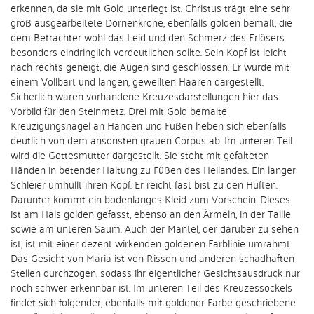
erkennen, da sie mit Gold unterlegt ist. Christus trägt eine sehr
groß ausgearbeitete Dornenkrone, ebenfalls golden bemalt, die
dem Betrachter wohl das Leid und den Schmerz des Erlösers
besonders eindringlich verdeutlichen sollte. Sein Kopf ist leicht
nach rechts geneigt, die Augen sind geschlossen. Er wurde mit
einem Vollbart und langen, gewellten Haaren dargestellt.
Sicherlich waren vorhandene Kreuzesdarstellungen hier das
Vorbild für den Steinmetz. Drei mit Gold bemalte
Kreuzigungsnägel an Händen und Füßen heben sich ebenfalls
deutlich von dem ansonsten grauen Corpus ab. Im unteren Teil
wird die Gottesmutter dargestellt. Sie steht mit gefalteten
Händen in betender Haltung zu Füßen des Heilandes. Ein langer
Schleier umhüllt ihren Kopf. Er reicht fast bist zu den Hüften.
Darunter kommt ein bodenlanges Kleid zum Vorschein. Dieses
ist am Hals golden gefasst, ebenso an den Ärmeln, in der Taille
sowie am unteren Saum. Auch der Mantel, der darüber zu sehen
ist, ist mit einer dezent wirkenden goldenen Farblinie umrahmt.
Das Gesicht von Maria ist von Rissen und anderen schadhaften
Stellen durchzogen, sodass ihr eigentlicher Gesichtsausdruck nur
noch schwer erkennbar ist. Im unteren Teil des Kreuzessockels
findet sich folgender, ebenfalls mit goldener Farbe geschriebene