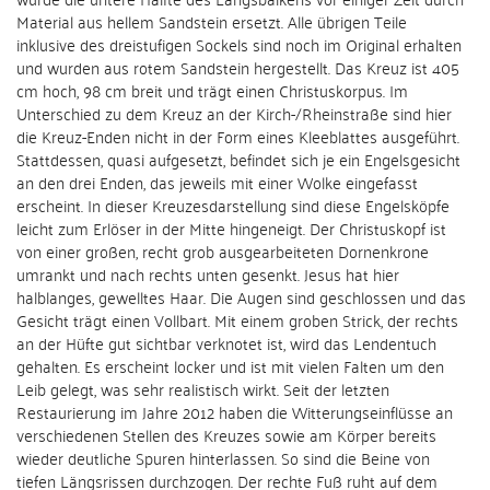
Material aus hellem Sandstein ersetzt. Alle übrigen Teile
inklusive des dreistufigen Sockels sind noch im Original erhalten
und wurden aus rotem Sandstein hergestellt. Das Kreuz ist 405
cm hoch, 98 cm breit und trägt einen Christuskorpus. Im
Unterschied zu dem Kreuz an der Kirch-/Rheinstraße sind hier
die Kreuz-Enden nicht in der Form eines Kleeblattes ausgeführt.
Stattdessen, quasi aufgesetzt, befindet sich je ein Engelsgesicht
an den drei Enden, das jeweils mit einer Wolke eingefasst
erscheint. In dieser Kreuzesdarstellung sind diese Engelsköpfe
leicht zum Erlöser in der Mitte hingeneigt. Der Christuskopf ist
von einer großen, recht grob ausgearbeiteten Dornenkrone
umrankt und nach rechts unten gesenkt. Jesus hat hier
halblanges, gewelltes Haar. Die Augen sind geschlossen und das
Gesicht trägt einen Vollbart. Mit einem groben Strick, der rechts
an der Hüfte gut sichtbar verknotet ist, wird das Lendentuch
gehalten. Es erscheint locker und ist mit vielen Falten um den
Leib gelegt, was sehr realistisch wirkt. Seit der letzten
Restaurierung im Jahre 2012 haben die Witterungseinflüsse an
verschiedenen Stellen des Kreuzes sowie am Körper bereits
wieder deutliche Spuren hinterlassen. So sind die Beine von
tiefen Längsrissen durchzogen. Der rechte Fuß ruht auf dem