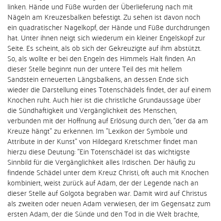
linken. Hände und Füße wurden der Überlieferung nach mit
Nägeln am Kreuzesbalken befestigt. Zu sehen ist davon noch
ein quadratischer Nagelkopf, der Hände und Füße durchdrungen
hat. Unter ihnen neigt sich wiederum ein kleiner Engelskopf zur
Seite. Es scheint, als ob sich der Gekreuzigte auf ihm abstützt.
So, als wollte er bei den Engeln des Himmels Halt finden. An
dieser Stelle beginnt nun der untere Teil des mit hellem
Sandstein erneuerten Längsbalkens, an dessen Ende sich
wieder die Darstellung eines Totenschädels findet, der auf einem
Knochen ruht. Auch hier ist die christliche Grundaussage über
die Sündhaftigkeit und Vergänglichkeit des Menschen,
verbunden mit der Hoffnung auf Erlösung durch den, "der da am
Kreuze hängt" zu erkennen. Im "Lexikon der Symbole und
Attribute in der Kunst" von Hildegard Kretschmer findet man
hierzu diese Deutung: "Ein Totenschädel ist das wichtigste
Sinnbild für die Vergänglichkeit alles Irdischen. Der häufig zu
findende Schädel unter dem Kreuz Christi, oft auch mit Knochen
kombiniert, weist zurück auf Adam, der der Legende nach an
dieser Stelle auf Golgota begraben war. Damit wird auf Christus
als zweiten oder neuen Adam verwiesen, der im Gegensatz zum
ersten Adam, der die Sünde und den Tod in die Welt brachte,