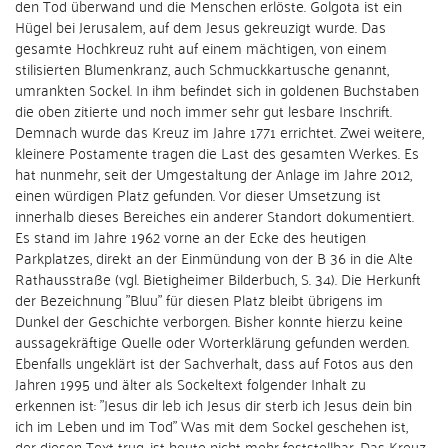
den Tod überwand und die Menschen erlöste. Golgota ist ein
Hügel bei Jerusalem, auf dem Jesus gekreuzigt wurde. Das
gesamte Hochkreuz ruht auf einem mächtigen, von einem
stilisierten Blumenkranz, auch Schmuckkartusche genannt,
umrankten Sockel. In ihm befindet sich in goldenen Buchstaben
die oben zitierte und noch immer sehr gut lesbare Inschrift.
Demnach wurde das Kreuz im Jahre 1771 errichtet. Zwei weitere,
kleinere Postamente tragen die Last des gesamten Werkes. Es
hat nunmehr, seit der Umgestaltung der Anlage im Jahre 2012,
einen würdigen Platz gefunden. Vor dieser Umsetzung ist
innerhalb dieses Bereiches ein anderer Standort dokumentiert.
Es stand im Jahre 1962 vorne an der Ecke des heutigen
Parkplatzes, direkt an der Einmündung von der B 36 in die Alte
Rathausstraße (vgl. Bietigheimer Bilderbuch, S. 34). Die Herkunft
der Bezeichnung "Bluu" für diesen Platz bleibt übrigens im
Dunkel der Geschichte verborgen. Bisher konnte hierzu keine
aussagekräftige Quelle oder Worterklärung gefunden werden.
Ebenfalls ungeklärt ist der Sachverhalt, dass auf Fotos aus den
Jahren 1995 und älter als Sockeltext folgender Inhalt zu
erkennen ist: "Jesus dir leb ich Jesus dir sterb ich Jesus dein bin
ich im Leben und im Tod" Was mit dem Sockel geschehen ist,
der diesen Text trug, ist heute nicht mehr feststellbar. Das Kreuz