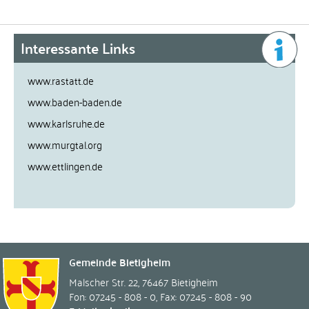
Interessante Links
www.rastatt.de
www.baden-baden.de
www.karlsruhe.de
www.murgtal.org
www.ettlingen.de
Gemeinde Bietigheim
Malscher Str. 22
,
76467
Bietigheim
Fon: 07245 - 808 - 0
,
Fax: 07245 - 808 - 90