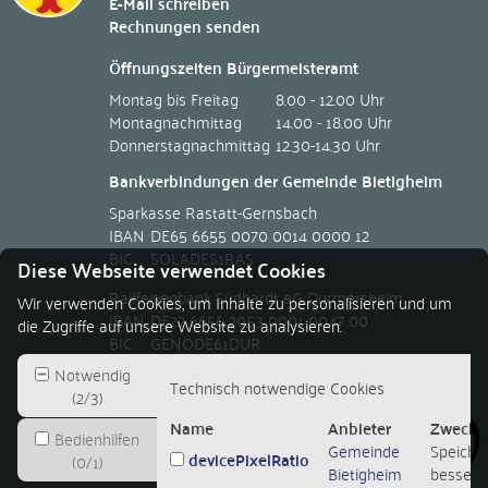
E-Mail schreiben
Rechnungen senden
Öffnungszeiten Bürgermeisteramt
Montag bis Freitag
8.00 - 12.00 Uhr
Montagnachmittag
14.00 - 18.00 Uhr
Donnerstagnachmittag
12.30-14.30 Uhr
Bankverbindungen der Gemeinde Bietigheim
Sparkasse Rastatt-Gernsbach
IBAN
DE65 6655 0070 0014 0000 12
BIC
SOLADES1RAS
Diese Webseite verwendet Cookies
Raiffeisenbank Südhardt eG Durmersheim
Wir verwenden Cookies, um Inhalte zu personalisieren und um
IBAN
DE22 6656 2053 0001 0047 00
die Zugriffe auf unsere Website zu analysieren.
BIC
GENODE61DUR
Notwendig
Technisch notwendige Cookies
(
2
/
3
)
Name
Anbieter
Zweck
Bedienhilfen
Gemeinde
Speicher
devicePixelRatio
(
0
/
1
)
Bietigheim
besseren