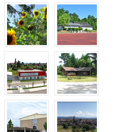
Bietigheim
Sonnenblumen
Handballverein
&quot;Frisch
Auf&quot;
Unser
Die Waldhütte
Bürgerzentrum
&quot;Alter
Tabakschuppen&quot;