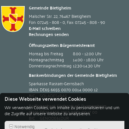
Gemeinde Bietigheim
Malscher Str. 22
,
76467
Bietigheim
Fon: 07245 - 808 - 0
,
Fax: 07245 - 808 - 90
E-Mail schreiben
Rechnungen senden
Öffnungszeiten Bürgermeisteramt
Montag bis Freitag
8.00 - 12.00 Uhr
Montagnachmittag
14.00 - 18.00 Uhr
Donnerstagnachmittag
12.30-14.30 Uhr
Bankverbindungen der Gemeinde Bietigheim
Sparkasse Rastatt-Gernsbach
IBAN
DE65 6655 0070 0014 0000 12
BIC
SOLADES1RAS
Diese Webseite verwendet Cookies
Raiffeisenbank Südhardt eG Durmersheim
Wir verwenden Cookies, um Inhalte zu personalisieren und um
IBAN
DE22 6656 2053 0001 0047 00
die Zugriffe auf unsere Website zu analysieren.
BIC
GENODE61DUR
Notwendig