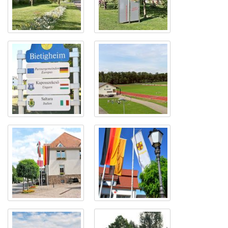
Die Bernhardstraße
Frühling in Bietigheim
Bietigheims
Sportplatz des SV
Partnerstädte
Germania Bietigheim
Das Rathaus
Das Rathaus