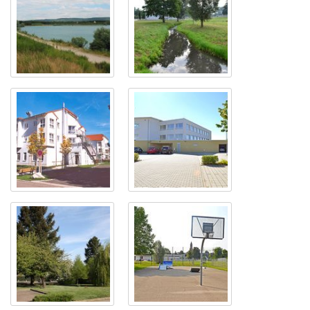
Der Schertlesee
Der Schmiedbach
Unser
Das
Seniorenzentrum
Seniorenzentrum
Haus Edelberg
Es grünt in