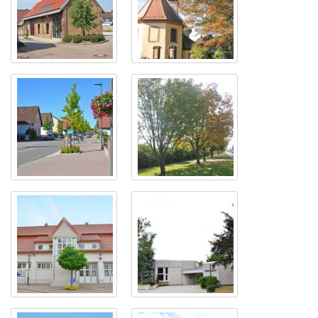
Die Alte Kirche
Bietigheims
zusammen mit dem
Kreuzweg
Die Badenstraße
Herbst hält Einzug in
Bietigheim
Das DRK Haus in
Das Evangelische
Bietigheim
Gemeindezentrum