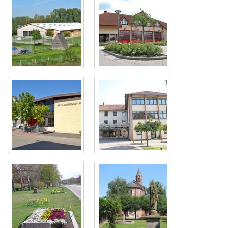
Bietigheims Festhalle
Das Feuerwehrhaus
in Bietigheim an der
Rheinstraße
Das Katholische
Die Grundschule
Gemeindezentrum
Bietigheim