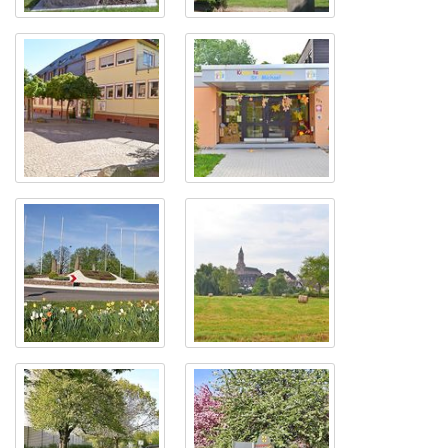
Frühlingsboten
Der Kirchplatz
entlang der
Rheinstraße
Kindergarten St.
Kindergarten St.
Gabriel
Michael
Ortseingang
Bietigheims
Panorama